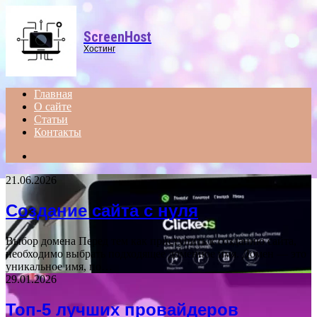
Menu
ScreenHost
Хостинг
Главная
О сайте
Статьи
Контакты
Search
for
21.06.2026
Создание сайта с нуля
Выбор домена Перед тем как приступить к созданию сайта,
необходимо выбрать подходящее доменное имя. Домен — это
уникальное имя, по…
29.01.2026
Топ-5 лучших провайдеров