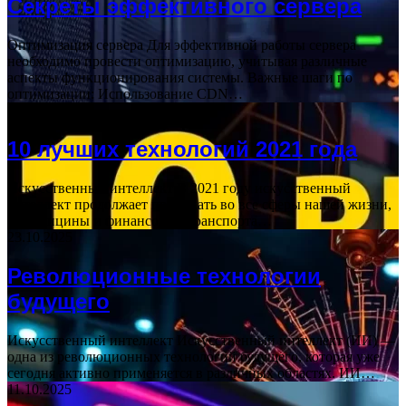
Секреты эффективного сервера
Оптимизация сервера Для эффективной работы сервера
необходимо провести оптимизацию, учитывая различные
аспекты функционирования системы. Важные шаги по
оптимизации: Использование CDN…
04.12.2025
10 лучших технологий 2021 года
Искусственный интеллект В 2021 году искусственный
интеллект продолжает проникать во все сферы нашей жизни,
от медицины и финансов до транспорта…
23.10.2025
Революционные технологии
будущего
Искусственный интеллект Искусственный интеллект (ИИ) —
одна из революционных технологий будущего, которая уже
сегодня активно применяется в различных областях. ИИ…
11.10.2025