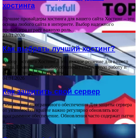
хостинга
Лучшие провайдеры хостинга для вашего сайта Хостинг – это
основа любого сайта в интернете. Выбор надежного
провайдера играет важную роль…
23.01.2026
Как выбрать лучший хостинг?
Выбор хостинга Хостинг – это важное решение для вашего
сайта. Правильный выбор обеспечит стабильную работу и
быструю загрузку. Перед тем…
04.01.2026
Как защитить свой сервер
Обновление программного обеспечения Для защиты сервера
от уязвимостей крайне важно регулярно обновлять все
программное обеспечение. Обновления часто содержат патчи
и…
27.12.2025