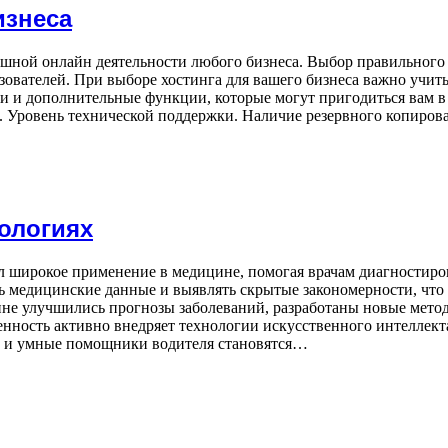
изнеса
ной онлайн деятельности любого бизнеса. Выбор правильного х
зователей. При выборе хостинга для вашего бизнеса важно учиты
ки и дополнительные функции, которые могут пригодиться вам в 
. Уровень технической поддержки. Наличие резервного копиро
ологиях
широкое применение в медицине, помогая врачам диагностирова
 медицинские данные и выявлять скрытые закономерности, что
ине улучшились прогнозы заболеваний, разработаны новые мето
нность активно внедряет технологии искусственного интеллект
ты и умные помощники водителя становятся…