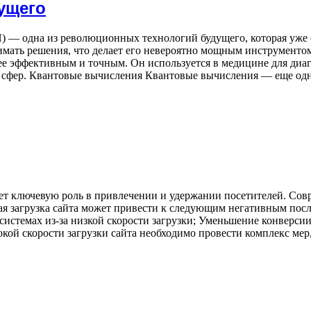
ущего
 — одна из революционных технологий будущего, которая уже 
нимать решения, что делает его невероятно мощным инструменто
е эффективным и точным. Он используется в медицине для диаг
 сфер. Квантовые вычисления Квантовые вычисления — еще одна
рает ключевую роль в привлечении и удержании посетителей. Сов
я загрузка сайта может привести к следующим негативным посл
истемах из-за низкой скорости загрузки; Уменьшение конверсии 
окой скорости загрузки сайта необходимо провести комплекс ме