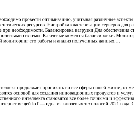
необходимо провести оптимизацию, учитывая различные аспект
татических ресурсов. Настройка кластеризации серверов для ра
 при необходимости. Балансировка нагрузки Для обеспечения с
мпонентами системы. Ключевые моменты балансировки: Монитор
ый мониторинг его работы и анализ полученных данных.…
теллект продолжает проникать во все сферы нашей жизни, от м
овятся основой для создания инновационных продуктов и услуг.
ственного интеллекта становятся все более точными и эффекти
нтернет вещей IoT — одна из ключевых технологий 2021 года.