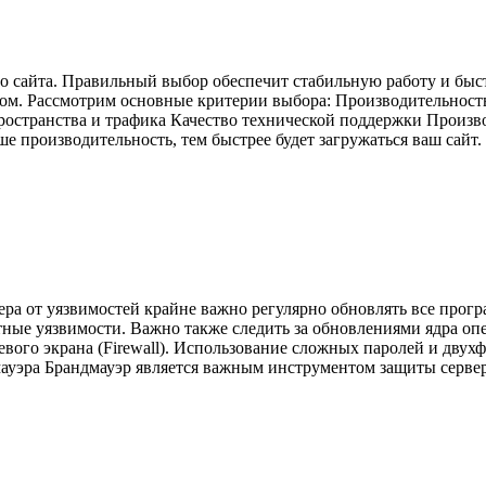
о сайта. Правильный выбор обеспечит стабильную работу и быст
том. Рассмотрим основные критерии выбора: Производительност
пространства и трафика Качество технической поддержки Произ
е производительность, тем быстрее будет загружаться ваш сайт.
ра от уязвимостей крайне важно регулярно обновлять все прогр
тные уязвимости. Важно также следить за обновлениями ядра опе
евого экрана (Firewall). Использование сложных паролей и дв
ауэра Брандмауэр является важным инструментом защиты сервер