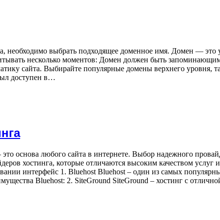
а, необходимо выбрать подходящее доменное имя. Домен — это 
читывать несколько моментов: Домен должен быть запоминающим
ику сайта. Выбирайте популярные домены верхнего уровня, такие
был доступен в…
инга
 это основа любого сайта в интернете. Выбор надежного провай
йдеров хостинга, которые отличаются высоким качеством услуг 
овании интерфейс 1. Bluehost Bluehost – один из самых популя
ущества Bluehost: 2. SiteGround SiteGround – хостинг с отлич